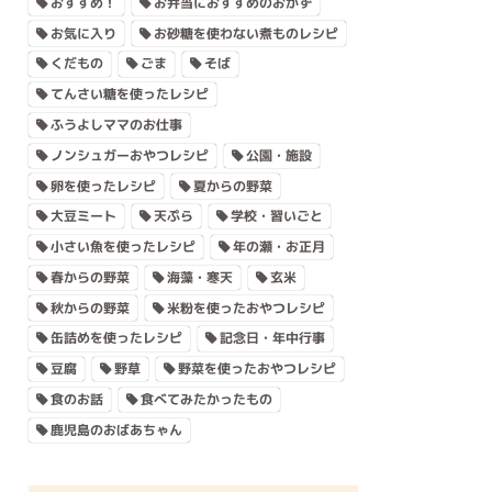
おすすめ！
お弁当におすすめのおかず
お気に入り
お砂糖を使わない煮ものレシピ
くだもの
ごま
そば
てんさい糖を使ったレシピ
ふうよしママのお仕事
ノンシュガーおやつレシピ
公園・施設
卵を使ったレシピ
夏からの野菜
大豆ミート
天ぷら
学校・習いごと
小さい魚を使ったレシピ
年の瀬・お正月
春からの野菜
海藻・寒天
玄米
秋からの野菜
米粉を使ったおやつレシピ
缶詰めを使ったレシピ
記念日・年中行事
豆腐
野草
野菜を使ったおやつレシピ
食のお話
食べてみたかったもの
鹿児島のおばあちゃん