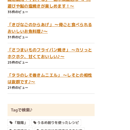
遊びや鮎の塩焼きが楽しめます！～
35件のビュー
「きびなごのからあげ」 ～骨ごと食べられる
おいしいお魚料理♪～
31件のビュー
「さつまいものフライパン焼き」 ～カリっと
ホクホク、甘くておいしい♪～
25件のビュー
「タラのしそ巻きムニエル」 ～しそとの相性
は抜群です♪～
21件のビュー
Tagで検索♪
「陰陽」
うるめ削りを使ったレシピ