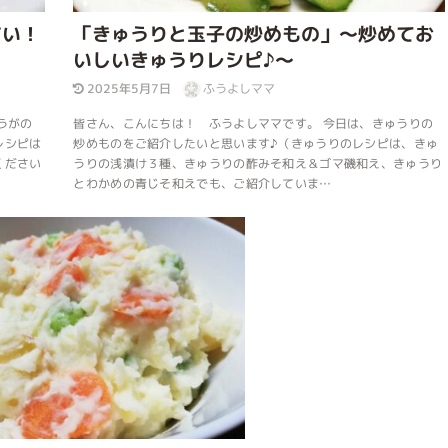
すい！
「きゅうりと玉子の炒めもの」～炒めてお
いしいきゅうりレシピ♪～
2025年5月7日
ふうよしママ
うがの
皆さん、こんにちは！ ふうよしママです。 今日は、きゅうりの
レシピは
炒めものをご紹介したいと思います♪（きゅうりのレシピは、きゅ
ください
うりの浅漬け３種、きゅうりの酢みそ和え＆ゴマ磯和え、きゅうり
とわかめの青じそ和えでも、ご紹介していま…