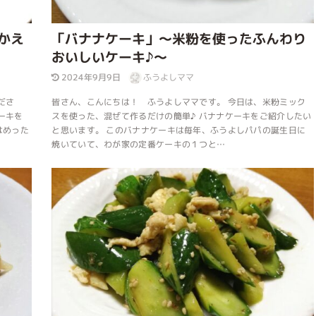
かえ
「バナナケーキ」～米粉を使ったふんわり
おいしいケーキ♪～
2024年9月9日
ふうよしママ
ださ
皆さん、こんにちは！ ふうよしママです。 今日は、米粉ミック
ーキを
スを使った、混ぜて作るだけの簡単♪ バナナケーキをご紹介したい
はめった
と思います。 このバナナケーキは毎年、ふうよしパパの誕生日に
焼いていて、わが家の定番ケーキの１つと…