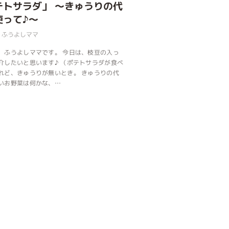
テトサラダ」 ～きゅうりの代
使って♪～
ふうよしママ
 ふうよしママです。 今日は、枝豆の入っ
介したいと思います♪ （ポテトサラダが食べ
れど、きゅうりが無いとき。 きゅうりの代
いお野菜は何かな、…