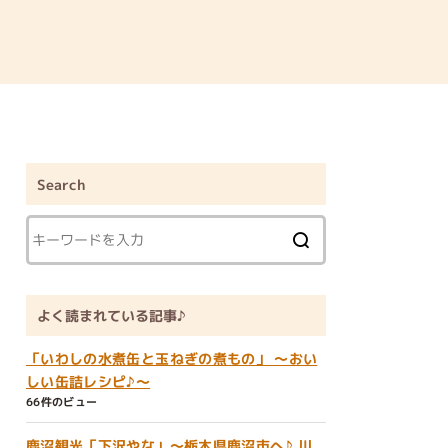
Search
よく読まれている記事♪
「いわしの水煮缶と玉ねぎの煮もの」 ～おい
しい缶詰レシピ♪～
66件のビュー
鹿沼観光「下沢やな」～栃木県鹿沼市へ♪ 川