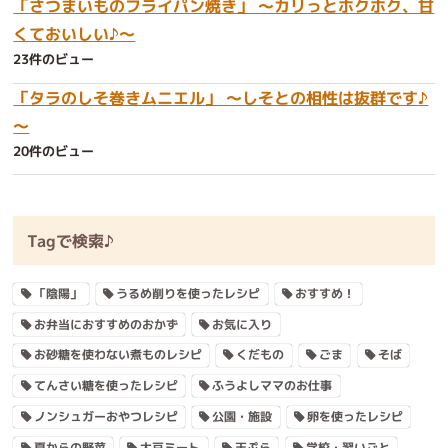
「さつまいものフライパン焼き」 ～カリっとホクホク、甘
くておいしい♪～
23件のビュー
「タラのしそ巻きムニエル」 ～しそとの相性は抜群です♪
～
20件のビュー
Tagで検索♪
「陰陽」
うるめ削りを使ったレシピ
おすすめ！
お弁当におすすめのおかず
お気に入り
お砂糖を使わない煮ものレシピ
くだもの
ごま
そば
てんさい糖を使ったレシピ
ふうよしママのお仕事
ノンシュガーおやつレシピ
公園・施設
卵を使ったレシピ
夏からの野菜
大豆ミート
天ぷら
学校・習いごと