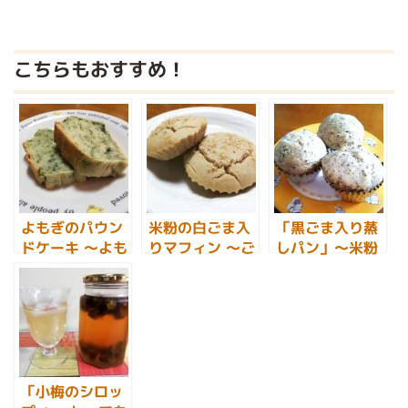
こちらもおすすめ！
よもぎのパウン
米粉の白ごま入
「黒ごま入り蒸
ドケーキ ～よも
りマフィン ～ご
しパン」～米粉
ぎのミネラルた
まの栄養がたっ
と黒ごまを使っ
っぷりでおいし
ぷりのおいしい
たおいしいレシ
いレシピ♪～
レシピ♪～
ピ♪～
「小梅のシロッ