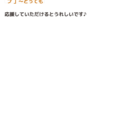
プ 」～とっても
簡単！手作り健
応援していただけるとうれしいです♪
康ジュース♪～