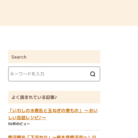
Search
よく読まれている記事♪
「いわしの水煮缶と玉ねぎの煮もの」 ～おい
しい缶詰レシピ♪～
56件のビュー
鹿沼観光「下沢やな」～栃木県鹿沼市へ♪ 川