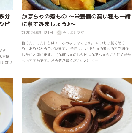
鉄分
かぼちゃの煮もの ～栄養価の高い種も一緒
シピ
に煮てみましょう♪～
2024年9月21日
ふうよしママ
皆さん、こんにちは！ ふうよしママです。 いつもご覧くださ
り、ありがとうございます。 今日は、かぼちゃの煮ものをご紹介
ださ
したいと思います。（かぼちゃのレシピはかぼちゃのにんにく炒め
の甘味
もおすすめです。どうぞご覧ください♪） わ…
用しない