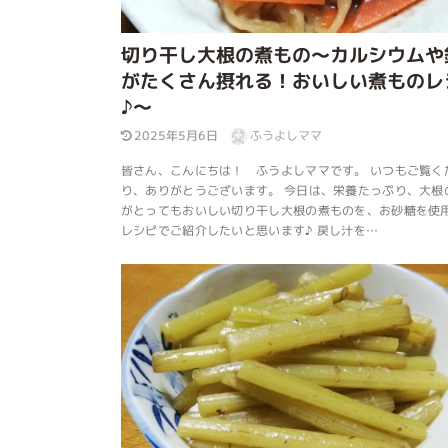
切り干し大根の煮もの～カルシウムや
がたくさん摂れる！おいしい煮ものレ
♪～
2025年5月6日
ふうよしママ
皆さん、こんにちは！ ふうよしママです。 いつもご覧く
り、ありがとうございます。 今日は、栄養たっぷり、大根
がとってもおいしい切り干し大根の煮ものを、お砂糖を使
レシピでご紹介したいと思います♪ 戻し汁を…