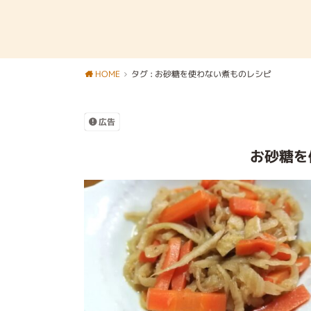
HOME
タグ : お砂糖を使わない煮ものレシピ
広告
お砂糖を