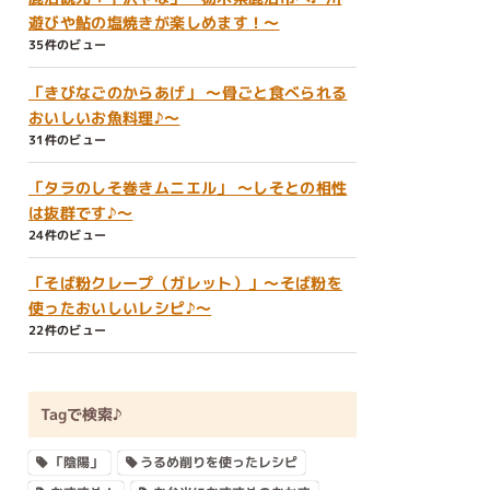
遊びや鮎の塩焼きが楽しめます！～
35件のビュー
「きびなごのからあげ」 ～骨ごと食べられる
おいしいお魚料理♪～
31件のビュー
「タラのしそ巻きムニエル」 ～しそとの相性
は抜群です♪～
24件のビュー
「そば粉クレープ（ガレット）」～そば粉を
使ったおいしいレシピ♪～
22件のビュー
Tagで検索♪
「陰陽」
うるめ削りを使ったレシピ