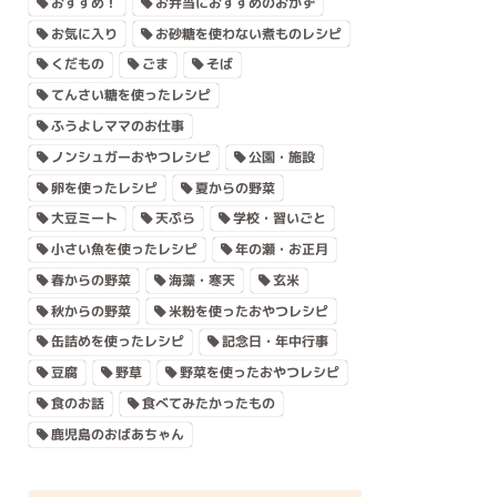
おすすめ！
お弁当におすすめのおかず
お気に入り
お砂糖を使わない煮ものレシピ
くだもの
ごま
そば
てんさい糖を使ったレシピ
ふうよしママのお仕事
ノンシュガーおやつレシピ
公園・施設
卵を使ったレシピ
夏からの野菜
大豆ミート
天ぷら
学校・習いごと
小さい魚を使ったレシピ
年の瀬・お正月
春からの野菜
海藻・寒天
玄米
秋からの野菜
米粉を使ったおやつレシピ
缶詰めを使ったレシピ
記念日・年中行事
豆腐
野草
野菜を使ったおやつレシピ
食のお話
食べてみたかったもの
鹿児島のおばあちゃん