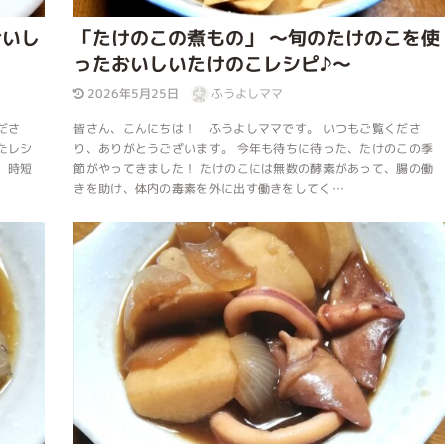
おいし
「たけのこの煮もの」 ～旬のたけのこを使
ったおいしいたけのこレシピ♪～
2026年5月25日
ふうよしママ
ださ
皆さん、こんにちは！ ふうよしママです。 いつもご覧くださ
たレシ
り、ありがとうございます。 今年も待ちに待った、たけのこの季
、時短
節がやってきました！ たけのこには無数の酵素があって、腸の働
きを助け、体内の毒素を外に出す働きをしてく…