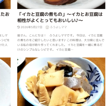
ったお
「イカと豆腐の煮もの」～イカとお豆腐は
相性がよくとってもおいしい♪～
2026年5月27日
ふうよしママ
よしマ
皆さん、こんにちは！ ふうよしママです。 今日は、イカと豆腐
レシピを
の煮ものをご紹介したいと思います♪ この料理は、大分県に住んで
けた人
いる私の母が時々作ってくれました。 イカと豆腐を一緒に煮るだ
けのシンプルなレシピです。 イカと豆腐…