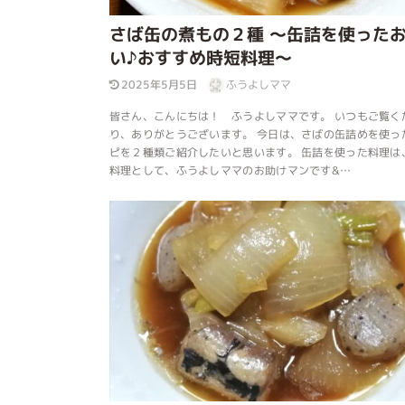
さば缶の煮もの２種 ～缶詰を使った
い♪おすすめ時短料理～
2025年5月5日
ふうよしママ
皆さん、こんにちは！ ふうよしママです。 いつもご覧く
り、ありがとうございます。 今日は、さばの缶詰めを使っ
ピを２種類ご紹介したいと思います。 缶詰を使った料理は
料理として、ふうよしママのお助けマンです&…